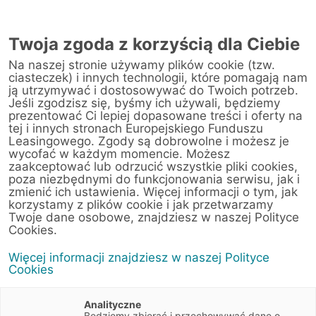
AUTORYZOWANY
PRZEDSTAWICIEL
Twoja zgoda z korzyścią dla Ciebie
W MARKACH
Na naszej stronie używamy plików cookie (tzw.
ciasteczek) i innych technologii, które pomagają nam
ją utrzymywać i dostosowywać do Twoich potrzeb.
Jeśli zgodzisz się, byśmy ich używali, będziemy
prezentować Ci lepiej dopasowane treści i oferty na
tej i innych stronach Europejskiego Funduszu
Leasingowego. Zgody są dobrowolne i możesz je
wycofać w każdym momencie. Możesz
zaakceptować lub odrzucić wszystkie pliki cookies,
poza niezbędnymi do funkcjonowania serwisu, jak i
zmienić ich ustawienia. Więcej informacji o tym, jak
korzystamy z plików cookie i jak przetwarzamy
Twoje dane osobowe, znajdziesz w naszej Polityce
Cookies.
ANDRZEJ
Więcej informacji znajdziesz w naszej Polityce
Cookies
CIEŚLAK
Analityczne
Będziemy zbierać i przechowywać dane o