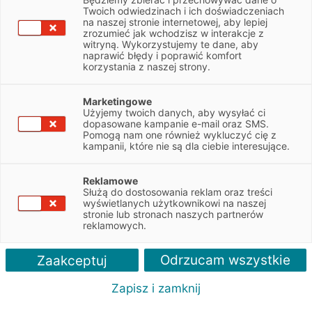
Autoryzowany przedstawiciel w Markach
Twoich odwiedzinach i ich doświadczeniach
na naszej stronie internetowej, aby lepiej
zrozumieć jak wchodzisz w interakcje z
Zaufaj ekspertom w dziedzinie leasingu
witryną. Wykorzystujemy te dane, aby
oraz usług finansowych dla firm i wybierz
naprawić błędy i poprawić komfort
sprawdzone rozwiązania.
korzystania z naszej strony.
Zapytaj o ofertę
Marketingowe
Użyjemy twoich danych, aby wysyłać ci
dopasowane kampanie e-mail oraz SMS.
Pomogą nam one również wykluczyć cię z
kampanii, które nie są dla ciebie interesujące.
Reklamowe
LEASING
Służą do dostosowania reklam oraz treści
wyświetlanych użytkownikowi na naszej
stronie lub stronach naszych partnerów
reklamowych.
POŻYCZKA
Odrzucam wszystkie
Zaakceptuj
Zapisz i zamknij